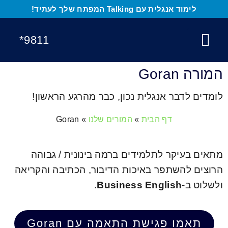
לתוכן
לימוד אנגלית עם Talking המפתח שלך לעתיד!
9811*
הקורסים שלנו
בחן את עצמך
לימוד אנגלית לילדים
לימוד אנגלית
בלוג אנגלית
המורה Goran
לומדים לדבר אנגלית נכון, כבר מהרגע הראשון!
דף הבית
»
המורים שלנו
»
Goran
מתאים בעיקר לתלמידים ברמה בינונית / גבוהה
הרוצים להשתפר באיכות הדיבור, הכתיבה והקריאה
ולשלוט ב-
Business English
.
תאמו פגישת התאמה עם Goran