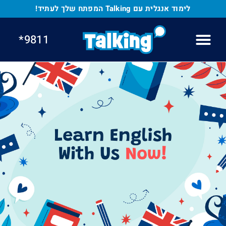
לתוכן
לימוד אנגלית עם Talking המפתח שלך לעתיד!
9811*