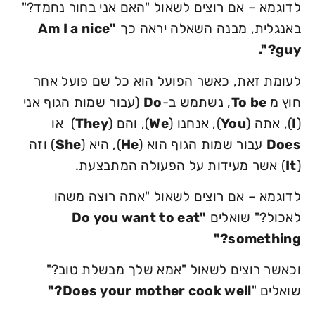
לדוגמא – אם רוצים לשאול "האם אני בחור נחמד?"
באנגלית, מבנה השאלה יראה כך
"Am I a nice
guy?".
לעומת זאת, כאשר הפועל הוא כל שם פועל אחר
חוץ מ
To be
, נשתמש ב-
Do
(עבור שמות הגוף אני
(
I
), אתה (
You
), אנחנו (
We
), והם (
They
) או
Does
עבור שמות הגוף הוא (
He
), היא (
She
) וזה
(
It
) אשר מעידות על הפעולה המתבצעת.
לדוגמא – אם רוצים לשאול "אתה רוצה משהו
לאכול?" שואלים
"Do you want to eat
something?"
וכאשר רוצים לשאול "אמא שלך מבשלת טוב?"
שואלים "
Does your mother cook well?"