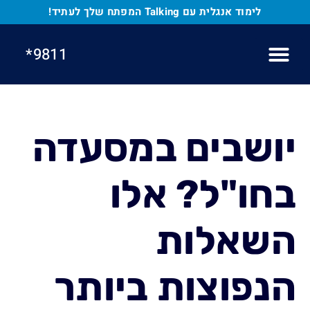
לתוכן
לימוד אנגלית עם Talking המפתח שלך לעתיד!
9811*
הקורסים שלנו
בחן את עצמך
לימוד אנגלית לילדים
לימוד אנגלית
בלוג אנגלית
יושבים במסעדה
בחו"ל? אלו
השאלות
הנפוצות ביותר