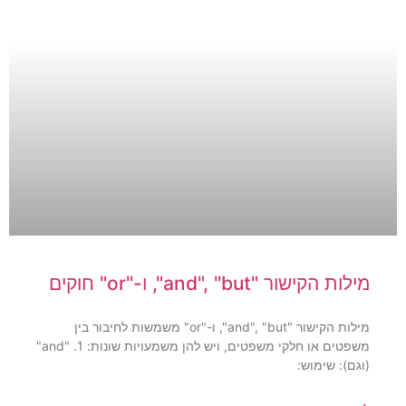
מילות הקישור "and", "but", ו-"or" חוקים
מילות הקישור "and", "but", ו-"or" משמשות לחיבור בין
משפטים או חלקי משפטים, ויש להן משמעויות שונות: 1. "and"
(וגם): שימוש: