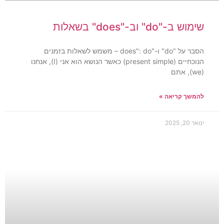
שימוש ב-"do" וב-"does" בשאלות
הסבר על "do" ו-"does": do – משמש לשאלות בזמנים
הנוכחיים (present simple) כאשר הנושא הוא אני (I), אנחנו
(we), אתם
להמשך קריאה »
ינואר 20, 2025