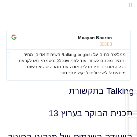
May Dalal
Maayan Boa







ממליצה בחום על talking english! השירות אדיב, מהיר
ים לעזור. עוד לפני שבכלל נרשמתי באו לקראתי
המדהימה, גם אני
ם. ציוותו לי כמורה את תמרה שהיא פשוט
בשיפור האנגלית ש
 יכולתי לבקש יותר טוב.
לדבר באנגלית, לכ
וקר בערוץ 13