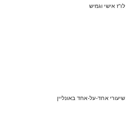
גמיש
-על-אחד באונליין