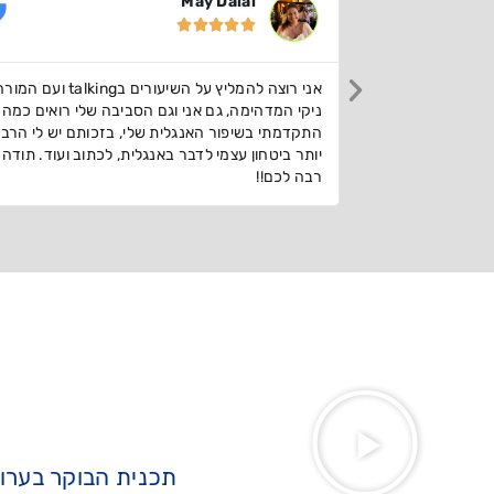
Ofek Tubi





אני רוצה להמליץ על השיעורים בtalking ועם המורה
אני לומד עם talking English כבר כמה חודשים 
שלי רואים כמה
להמליץ על מורה מדהים וחווית למידה מעולה ללא 
ותם יש לי הרבה
עושה את העבודה
תוב ועוד. תודה
תכנית הבוקר בערוץ 3