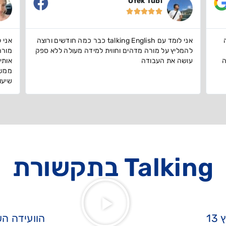
Karin Teleshov





ורוצה
אני לומדת בTALKING כבר כמה חודשים ביחד עם
ספק
מורה מדהים! התחברתי אליו מאוד והוא יודע איך למקד
העוב
אותי ולהתמודד עם הבעיות קשב שלי חחח . ממליצה
לשפה
ממש זה שיפר לי את האנגלית ברמות ונהנתי מכל
לומד
שיעור!
Talking בתקשורת
1
הוועידה הש