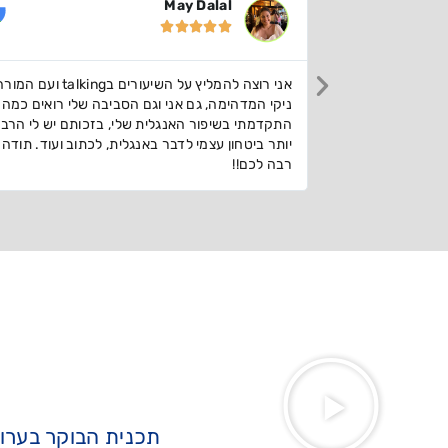
Ofek Tubi





אני רוצה להמליץ על השיעורים בtalking ועם המורה
אני לומד עם talking English כבר כמה חודשי
 שלי רואים כמה
להמליץ על מורה מדהים וחווית למידה מעולה ללא 
כותם יש לי הרבה
עושה את העבודה
תוב ועוד. תודה
תכנית הבוקר בערוץ 3